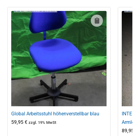
Global Arbeitsstuhl höhenverstellbar blau
INTER
59,95
€
Armle
zzgl. 19% MwSt
89,95