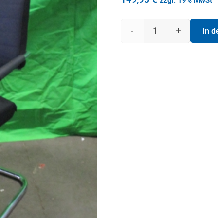
zzgl. 19% MwSt
Freischwinger
In 
"Origami"
mit
Armlehnen
schwarz
Menge