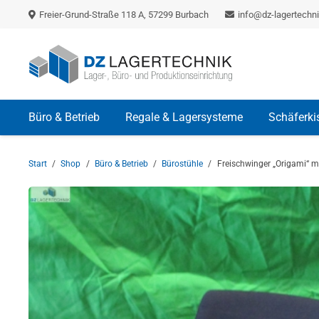
Freier-Grund-Straße 118 A, 57299 Burbach
info@dz-lagertechni
Büro & Betrieb
Regale & Lagersysteme
Schäferki
Start
/
Shop
/
Büro & Betrieb
/
Bürostühle
/
Freischwinger „Origami“ 