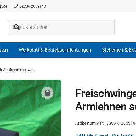
k.de
02736 2009140
Es befinden sich keine Produkte i
sten
Werkstatt & Betriebseinrichtungen
Sicherheit & Be
mit Armlehnen schwarz
Freischwinge
Armlehnen s
Artikelnummer:
6305 // 230318
149,95
€