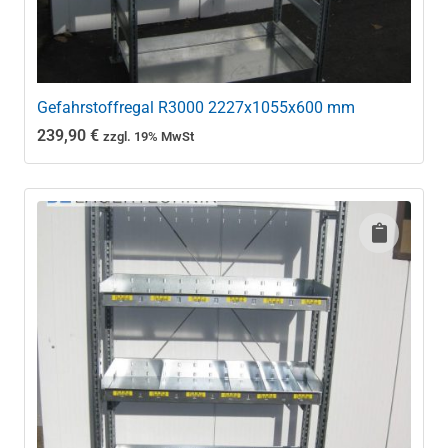
Gefahrstoffregal R3000 2227x1055x600 mm
239,90
€
zzgl. 19% MwSt