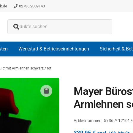
k.de
02736 2009140
Es befinden sich keine Produkte i
sten
Werkstatt & Betriebseinrichtungen
Sicherheit & Be
IR“ mit Armlehnen schwarz / rot
Mayer Büros
Armlehnen sc
Artikelnummer:
5736 // 121017
339,95
€