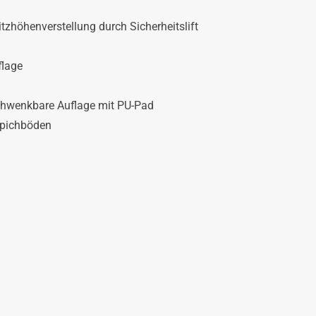
itzhöhenverstellung durch Sicherheitslift
flage
 schwenkbare Auflage mit PU-Pad
ppichböden