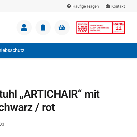
Häufige Fragen
Kontakt
m Warenkorb.
triebsschutz
tuhl „ARTICHAIR“ mit
hwarz / rot
03