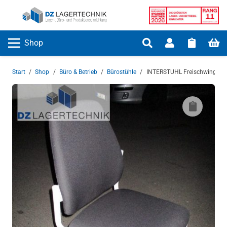
Shop
Start
/
Shop
/
Büro & Betrieb
/
Bürostühle
/
INTERSTUHL Freischwinger L