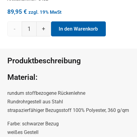
89,95
€
zzgl. 19% MwSt
INTERSTUHL
In den Warenkorb
Freischwinger
Leanos
Produktbeschreibung
ohne
Material:
Armlehnen
rundum stoffbezogene Rückenlehne
Menge
Rundrohrgestell aus Stahl
strapazierfähiger Bezugsstoff 100% Polyester, 360 g/qm
Farbe: schwarzer Bezug
weißes Gestell