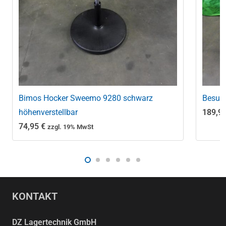
Bimos Hocker Sweemo 9280 schwarz
Besuch
höhenverstellbar
189,9
74,95
€
zzgl. 19% MwSt
KONTAKT
DZ Lagertechnik GmbH