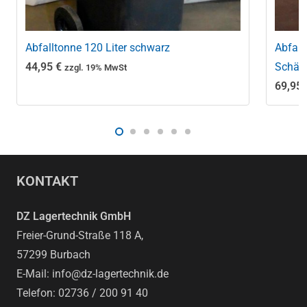
Abfalltonne 120 Liter schwarz
Abfall
44,95
€
Schäf
zzgl. 19% MwSt
69,95
KONTAKT
DZ Lagertechnik GmbH
Freier-Grund-Straße 118 A,
57299 Burbach
E-Mail: info@dz-lagertechnik.de
Telefon: 02736 / 200 91 40