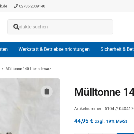
k.de
02736 2009140
Es befinden sich keine Produkte i
sten
Werkstatt & Betriebseinrichtungen
Sicherheit & Be
/
Mülltonne 140 Liter schwarz
Mülltonne 14
Artikelnummer:
5104 // 040417
44,95
€
zzgl. 19% MwSt