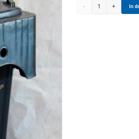
Mülltonne
In 
140
Liter
schwarz
Menge