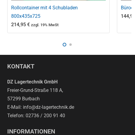
Rollcontainer mit 4 Schubladen
Büroco
800x435x725
144,9
214,95
€
zzgl. 19% MwSt
KONTAKT
DZ Lagertechnik GmbH
Freier-Grund-Straße 118 A,
57299 Burbach
E-Mail: info@dz-lagertechnik.de
Telefon: 02736 / 200 91 40
INFORMATIONEN