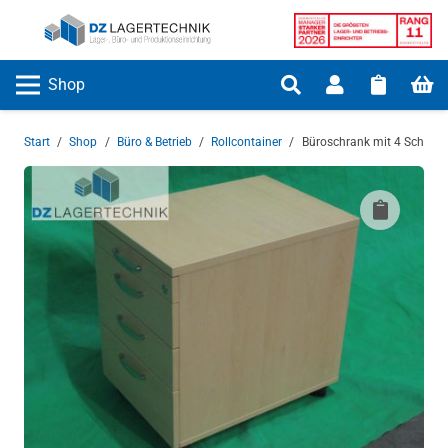
Shop
Start
/
Shop
/
Büro & Betrieb
/
Rollcontainer
/
Büroschrank mit 4 Schubla