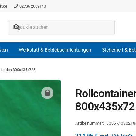
k.de
02736 2009140
Es befinden sich keine Produkte i
sten
Werkstatt & Betriebseinrichtungen
Sicherheit & Be
hubladen 800x435x725
Rollcontaine
800x435x72
Artikelnummer:
6056 // 030218
214,95
€