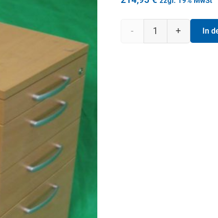
zzgl. 19% MwSt
Rollcontainer
In 
mit 4
Schubladen
800x435x725
Menge