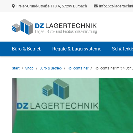
Freier-Grund-Straße 118 A, 57299 Burbach
info@dz-lagertechni
Büro & Betrieb
Regale & Lagersysteme
Schäferki
Start
/
Shop
/
Büro & Betrieb
/
Rollcontainer
/
Rollcontainer mit 4 Sc