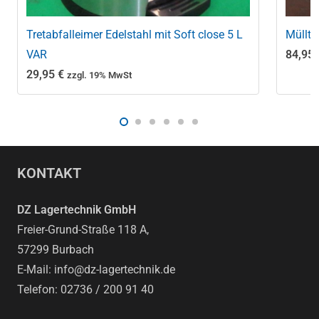
Tretabfalleimer Edelstahl mit Soft close 5 L
Müllto
VAR
84,95
29,95
€
zzgl. 19% MwSt
KONTAKT
DZ Lagertechnik GmbH
Freier-Grund-Straße 118 A,
57299 Burbach
E-Mail: info@dz-lagertechnik.de
Telefon: 02736 / 200 91 40