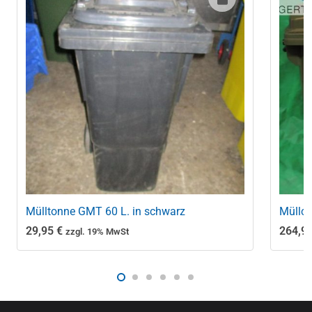
Mülltonne GMT 60 L. in schwarz
Müllco
29,95
€
264,9
zzgl. 19% MwSt