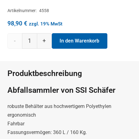
Artikelnummer:
4558
98,90
€
zzgl. 19% MwSt
Mülltonne
In den Warenkorb
SSI
Schäfer
Produktbeschreibung
360L
Abfallsammler von SSI Schäfer
Menge
robuste Behälter aus hochwertigem Polyethylen
ergonomisch
Fahrbar
Fassungsvermögen: 360 L / 160 Kg.