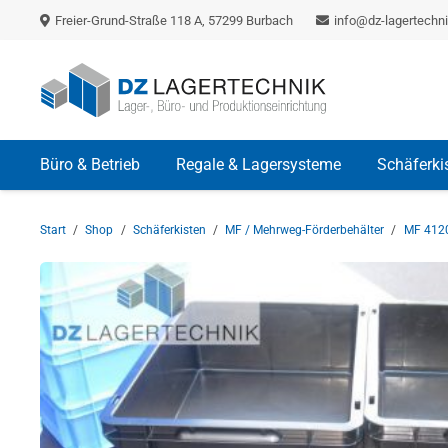
Freier-Grund-Straße 118 A, 57299 Burbach
info@dz-lagertechni
Büro & Betrieb
Regale & Lagersysteme
Schäferki
Start
/
Shop
/
Schäferkisten
/
MF / Mehrweg-Förderbehälter
/
MF 412