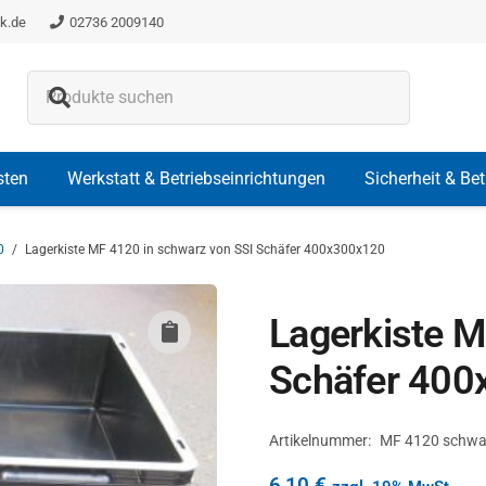
k.de
02736 2009140
Es befinden sich keine Produkte i
sten
Werkstatt & Betriebseinrichtungen
Sicherheit & Be
0
/
Lagerkiste MF 4120 in schwarz von SSI Schäfer 400x300x120
Lagerkiste M
Schäfer 400
Artikelnummer:
MF 4120 schwa
6,10
€