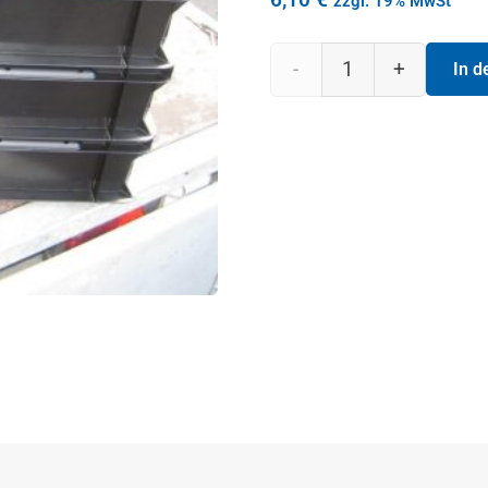
zzgl. 19% MwSt
Lagerkiste
In 
MF
4120
in
schwarz
von
SSI
Schäfer
400x300x120