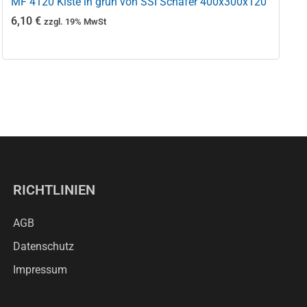
MF 4120 Kiste in grün von SSI Schäfer 400x300x120
6,10
€
zzgl. 19% MwSt
RICHTLINIEN
AGB
Datenschutz
Impressum