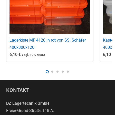
Lagerkiste MF 4120 in rot von SSI Schäfer
Kasten
400x300x120
400x3
6,10
€
6,10
€
zzgl. 19% MwSt
KONTAKT
DZ Lagertechnik GmbH
Freier-Grund-Straße 118 A,