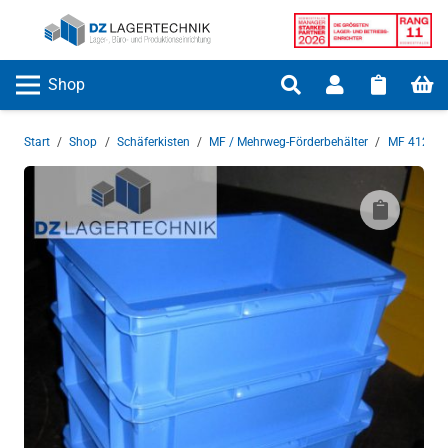
Shop
Start
/
Shop
/
Schäferkisten
/
MF / Mehrweg-Förderbehälter
/
MF 4120
/