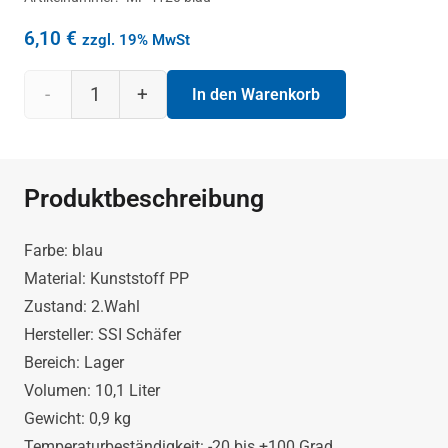
6,10
€
zzgl. 19% MwSt
Stapelkasten
In den Warenkorb
MF
4120
Produktbeschreibung
in
Farbe: blau
blau
Material: Kunststoff PP
Zustand: 2.Wahl
von
Hersteller: SSI Schäfer
Bereich: Lager
SSI
Volumen: 10,1 Liter
Gewicht: 0,9 kg
Schäfer
Temperaturbeständigkeit: -20 bis +100 Grad