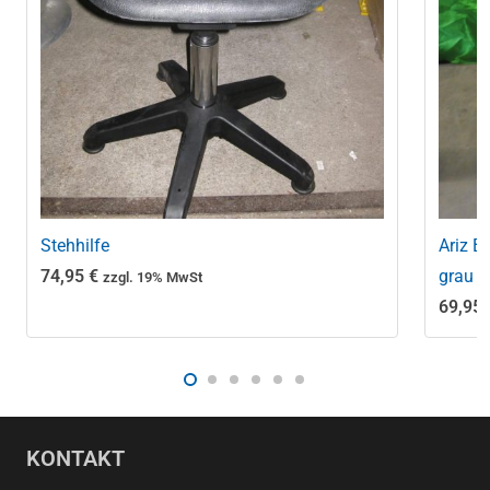
Stehhilfe
Ariz B
74,95
€
grau
zzgl. 19% MwSt
69,95
KONTAKT