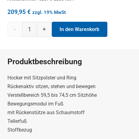
209,95
€
zzgl. 19% MwSt
Stehhilfe
In den Warenkorb
Rovo
Solo
Produktbeschreibung
höhenverstellbar
Hocker mit Sitzpolster und Ring
blau/grau
Rückenaktiv sitzen, stehen und bewegen
Verstellbereich 59,5 bis 74,5 cm Sitzhöhe
Menge
Bewegungsmodul im Fuß
mit Rückenstütze aus Schaumstoff
Tellerfuß
Stoffbezug