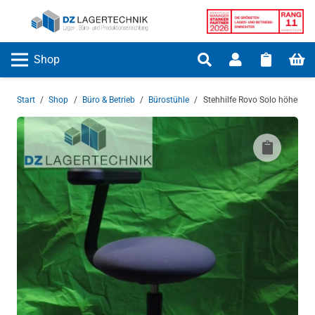
Shop
Start
/
Shop
/
Büro & Betrieb
/
Bürostühle
/
Stehhilfe Rovo Solo höhenver