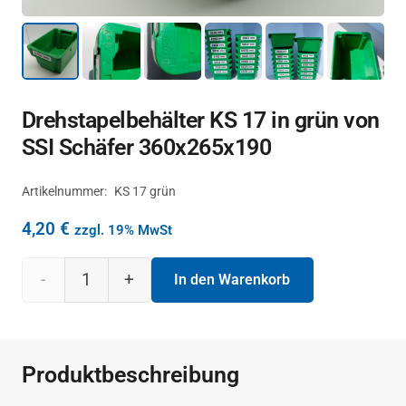
Drehstapelbehälter KS 17 in grün von
SSI Schäfer 360x265x190
Artikelnummer:
KS 17 grün
4,20
€
zzgl. 19% MwSt
Drehstapelbehälter
In den Warenkorb
KS
17 in
Produktbeschreibung
grün