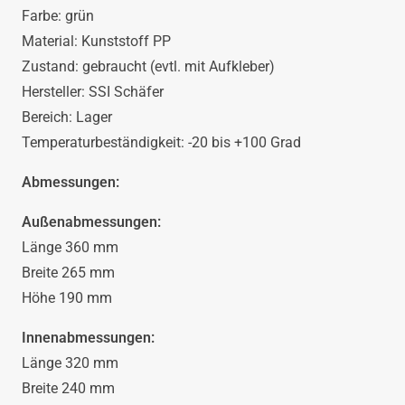
Farbe: grün
von
Material: Kunststoff PP
Zustand: gebraucht (evtl. mit Aufkleber)
SSI
Hersteller: SSI Schäfer
Bereich: Lager
Schäfer
Temperaturbeständigkeit: -20 bis +100 Grad
360x265x190
Abmessungen:
Menge
Außenabmessungen:
Länge 360 mm
Breite 265 mm
Höhe 190 mm
Innenabmessungen:
Länge 320 mm
Breite 240 mm