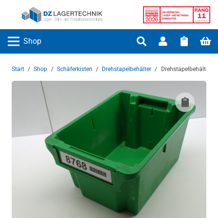
Shop
Start
/
Shop
/
Schäferkisten
/
Drehstapelbehälter
/
Drehstapelbehälter K