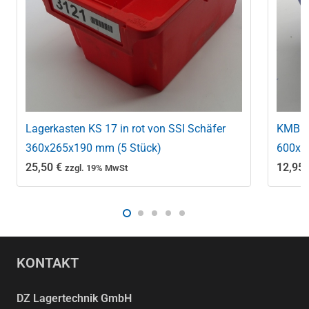
Lagerkasten KS 17 in rot von SSI Schäfer
KMB 6
360x265x190 mm (5 Stück)
600x4
25,50
€
12,95
zzgl. 19% MwSt
KONTAKT
DZ Lagertechnik GmbH