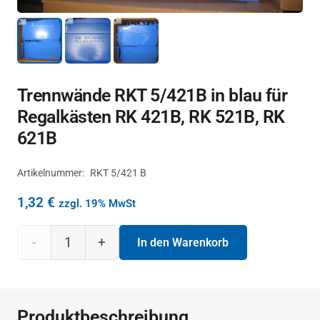
Trennwände RKT 5/421B in blau für
Regalkästen RK 421B, RK 521B, RK
621B
Artikelnummer:
RKT 5/421 B
1,32
€
zzgl. 19% MwSt
Trennwände
In den Warenkorb
RKT
5/421B
Produktbeschreibung