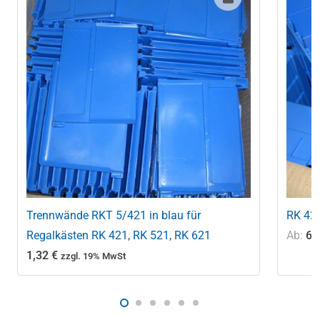
621B
Menge
Trennwände RKT 5/421 in blau für
RK 421
Regalkästen RK 421, RK 521, RK 621
Ab:
6,
1,32
€
zzgl. 19% MwSt