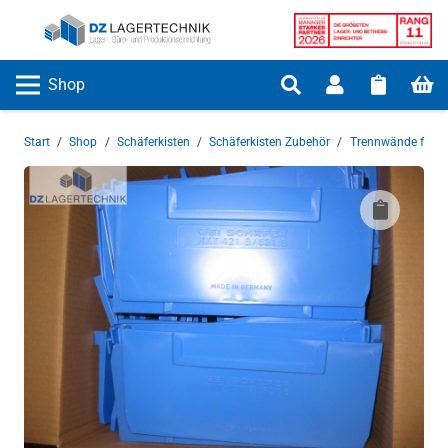
Shop
Start
/
Shop
/
Schäferkisten
/
Schäferkisten Zubehör
/
Trennwände für K