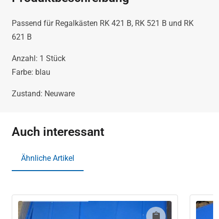
in
Passend für Regalkästen RK 421 B, RK 521 B und RK
blau
621 B
Anzahl: 1 Stück
für
Farbe: blau
Regalkästen
Zustand: Neuware
RK
421B,
Auch interessant
RK
Ähnliche Artikel
521B,
RK