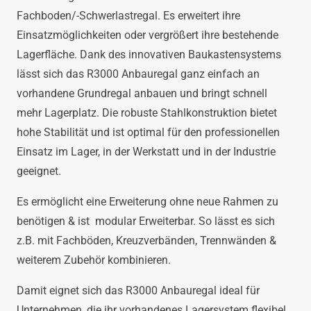
mm |
Fachboden/-Schwerlastregal. Es erweitert ihre
Einsatzmöglichkeiten oder vergrößert ihre bestehende
994
Lagerfläche. Dank des innovativen Baukastensystems
lässt sich das R3000 Anbauregal ganz einfach an
mm
vorhandene Grundregal anbauen und bringt schnell
Feldbreite
mehr Lagerplatz. Die robuste Stahlkonstruktion bietet
hohe Stabilität und ist optimal für den professionellen
Menge
Einsatz im Lager, in der Werkstatt und in der Industrie
geeignet.
Es ermöglicht eine Erweiterung ohne neue Rahmen zu
benötigen & ist modular Erweiterbar. So lässt es sich
z.B. mit Fachböden, Kreuzverbänden, Trennwänden &
weiterem Zubehör kombinieren.
Damit eignet sich das R3000 Anbauregal ideal für
Unternehmen, die ihr vorhandenes Lagersystem flexibel