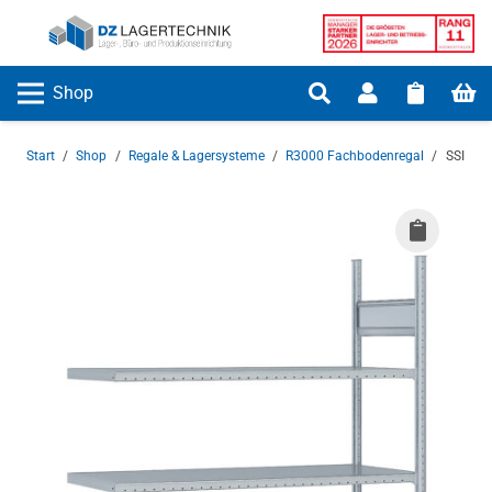
Shop
Start
/
Shop
/
Regale & Lagersysteme
/
R3000 Fachbodenregal
/
SSI Sch