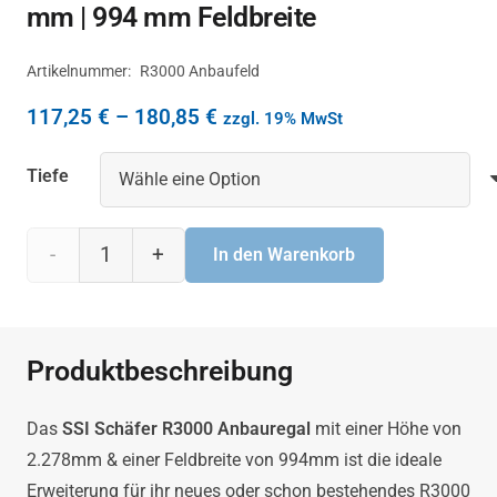
mm | 994 mm Feldbreite
Artikelnummer:
R3000 Anbaufeld
Preisspanne:
117,25
€
–
180,85
€
zzgl. 19% MwSt
117,25 €
Tiefe
bis
180,85 €
SSI
In den Warenkorb
Schäfer
R3000
Produktbeschreibung
Anbauregal
Das
SSI Schäfer R3000 Anbauregal
mit einer Höhe von
2278
2.278mm & einer Feldbreite von 994mm ist die ideale
Erweiterung für ihr neues oder schon bestehendes R3000