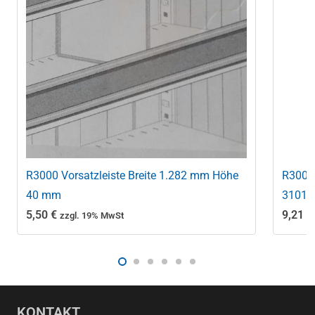
R3000 Vorsatzleiste Breite 1.282 mm Höhe
R3000 
40 mm
31015
5,50
€
9,21
€
zzgl. 19% MwSt
KONTAKT