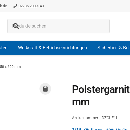
k.de
02736 2009140
Es befinden sich keine Produkte i
sten
Werkstatt & Betriebseinrichtungen
Sicherheit & Be
 550 x 600 mm
Polstergarni
mm
Artikelnummer:
DZCLE1L
103,76
€