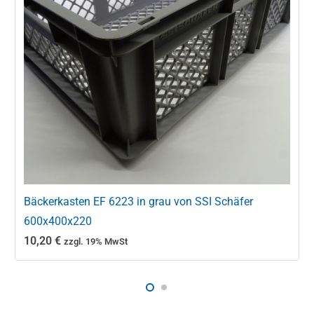
Bäckerkasten EF 6223 in grau von SSI Schäfer
600x400x220
10,20
€
zzgl. 19% MwSt