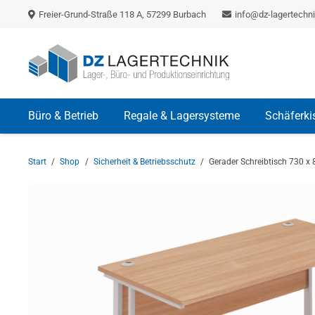
Freier-Grund-Straße 118 A, 57299 Burbach
info@dz-lagertechni
Büro & Betrieb
Regale & Lagersysteme
Schäferki
Start
/
Shop
/
Sicherheit & Betriebsschutz
/
Gerader Schreibtisch 730 x