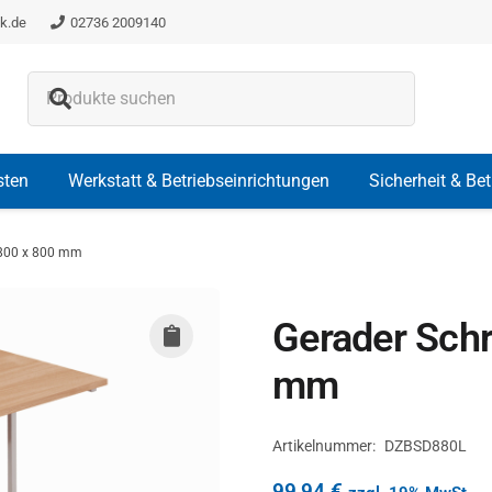
k.de
02736 2009140
Es befinden sich keine Produkte i
sten
Werkstatt & Betriebseinrichtungen
Sicherheit & Be
 800 x 800 mm
Gerader Schr
mm
Artikelnummer:
DZBSD880L
99,94
€