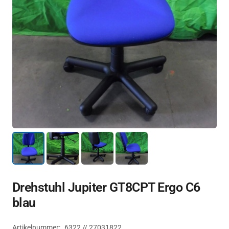
Drehstuhl Jupiter GT8CPT Ergo C6
blau
Artikelnummer:
6322 // 27031822