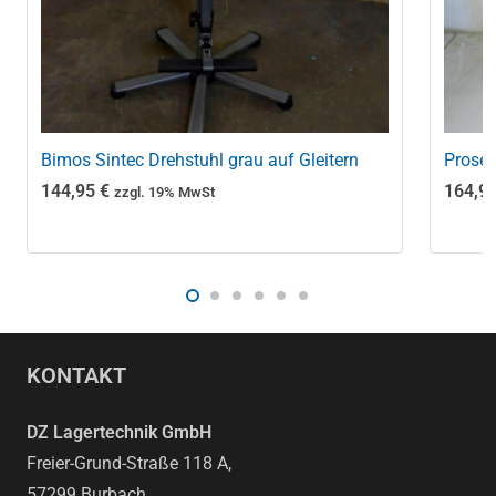
Bimos Sintec Drehstuhl grau auf Gleitern
Prosed
144,95
€
164,9
zzgl. 19% MwSt
KONTAKT
DZ Lagertechnik GmbH
Freier-Grund-Straße 118 A,
57299 Burbach