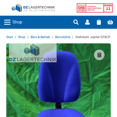
Shop
Start
/
Shop
/
Büro & Betrieb
/
Bürostühle
/
Drehstuhl Jupiter GT8CPT Er