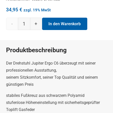
34,95
€
zzgl. 19% MwSt
Drehstuhl
In den Warenkorb
Jupiter
GT8CPT
Produktbeschreibung
Ergo
Der Drehstuhl Jupiter Ergo C6 überzeugt mit seiner
C6
professionellen Ausstattung,
seinem Sitzkomfort, seiner Top Qualität und seinem
blau
günstigen Preis
Menge
stabiles Fußkreuz aus schwarzem Polyamid
stufenlose Höheneinstellung mit sicherheitsgeprüfter
Toplift Gasfeder