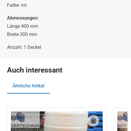
rot
Farbe: rot
von
Abmessungen:
Länge 400 mm
SSI
Breite 300 mm
Schäfer
Anzahl: 1 Deckel
400x300
Menge
Auch interessant
Ähnliche Artikel