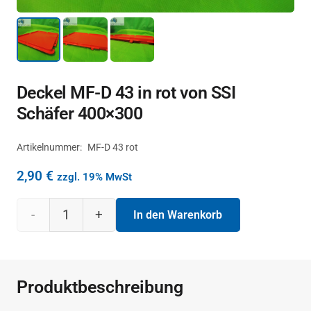
Deckel MF-D 43 in rot von SSI
Schäfer 400×300
Artikelnummer:
MF-D 43 rot
2,90
€
zzgl. 19% MwSt
Deckel
In den Warenkorb
MF-D
43 in
Produktbeschreibung