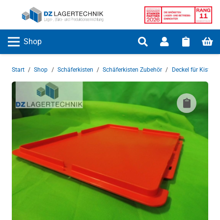
Shop
Start
/
Shop
/
Schäferkisten
/
Schäferkisten Zubehör
/
Deckel für Kisten