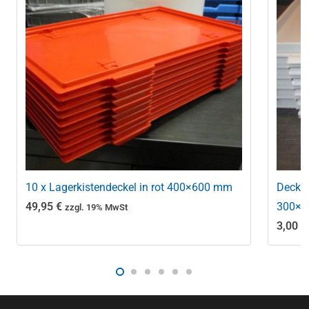
10 x Lagerkistendeckel in rot 400×600 mm
Deckel
49,95
€
300×2
zzgl. 19% MwSt
3,00
€