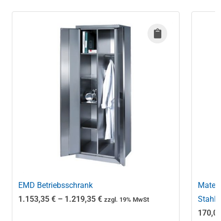
EMD Betriebsschrank
Materi
Preisspanne:
1.153,35
€
–
1.219,35
€
Stahls
zzgl. 19% MwSt
1.153,35 €
170,0