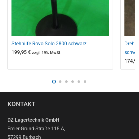
Stehhilfe Rovo Solo 3800 schwarz
Drehst
199,95
€
schwa
zzgl. 19% MwSt
174,9
KONTAKT
DZ Lagertechnik GmbH
Freier-Grund-Straße 118 A,
57299 Burbach