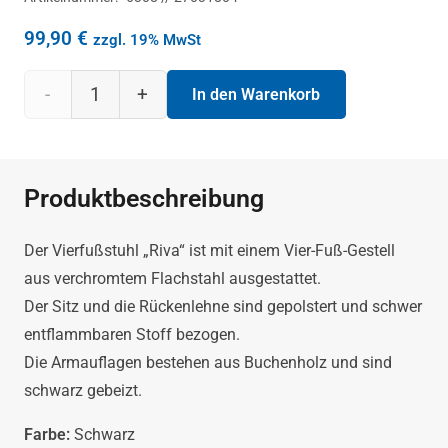
99,90
€
zzgl. 19% MwSt
Bürostuhl
In den Warenkorb
Riva
mit
Produktbeschreibung
Armlehnen
Der Vierfußstuhl „Riva“ ist mit einem Vier-Fuß-Gestell
schwarz
aus verchromtem Flachstahl ausgestattet.
Der Sitz und die Rückenlehne sind gepolstert und schwer
Menge
entflammbaren Stoff bezogen.
Die Armauflagen bestehen aus Buchenholz und sind
schwarz gebeizt.
Farbe:
Schwarz