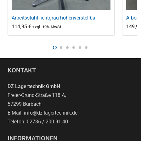
Arbeitsstuhl lichtgrau höhenverstellbar
Arbeit
114,95
€
149,9
zzgl. 19% MwSt
KONTAKT
DZ Lagertechnik GmbH
Freier-Grund-Straße 118 A,
57299 Burbach
E-Mail: info@dz-lagertechnik.de
Telefon: 02736 / 200 91 40
INFORMATIONEN