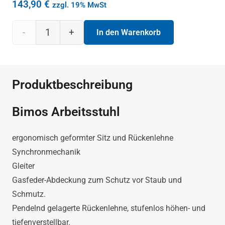
143,90
€
zzgl. 19% MwSt
Bimos
In den Warenkorb
Arbeitsstuhl
in
Produktbeschreibung
schwarz
Bimos Arbeitsstuhl
Menge
ergonomisch geformter Sitz und Rückenlehne
Synchronmechanik
Gleiter
Gasfeder-Abdeckung zum Schutz vor Staub und
Schmutz.
Pendelnd gelagerte Rückenlehne, stufenlos höhen- und
tiefenverstellbar.