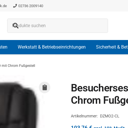
k.de
02736 2009140
Es befinden sich keine Produkte i
sten
Werkstatt & Betriebseinrichtungen
Sicherheit & Be
r mit Chrom Fußgestell
Besuchersess
Chrom Fußge
Artikelnummer:
DZMO2-CL
103,76
€