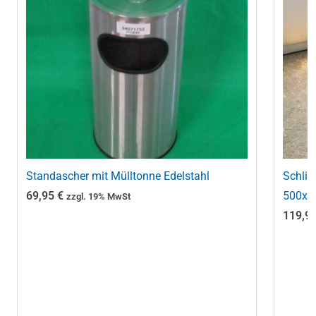
Standascher mit Mülltonne Edelstahl
Schlie
69,95
€
500x3
zzgl. 19% MwSt
119,9