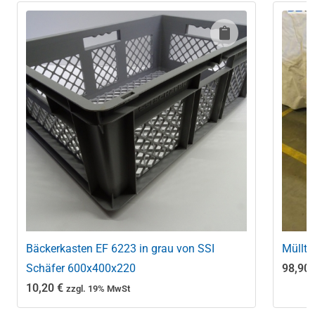
Bäckerkasten EF 6223 in grau von SSI
Müllto
Schäfer 600x400x220
98,90
10,20
€
zzgl. 19% MwSt