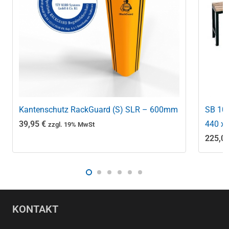
Kantenschutz RackGuard (S) SLR – 600mm
SB 100
39,95
€
440 x
zzgl. 19% MwSt
225,0
KONTAKT