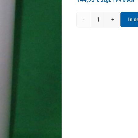
zzgl. 19% MwSt
Abfallsammler
In 
Kompakt
VAR
120
L
weiß
Menge