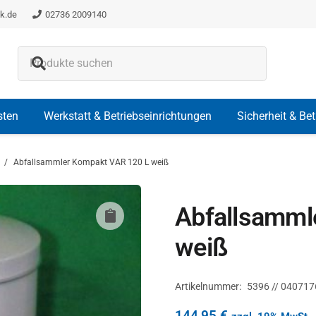
k.de
02736 2009140
Es befinden sich keine Produkte i
sten
Werkstatt & Betriebseinrichtungen
Sicherheit & Be
/
Abfallsammler Kompakt VAR 120 L weiß
Abfallsamml
weiß
Artikelnummer:
5396 // 040717
144,95
€