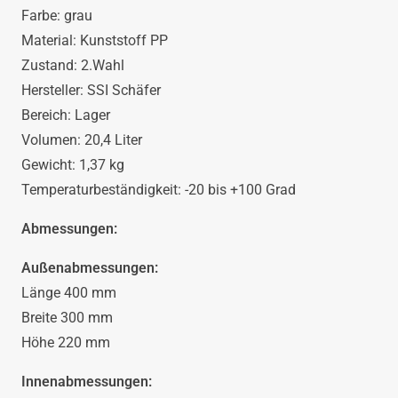
in
Farbe: grau
grau
Material: Kunststoff PP
Zustand: 2.Wahl
von
Hersteller: SSI Schäfer
Bereich: Lager
SSI
Volumen: 20,4 Liter
Gewicht: 1,37 kg
Schäfer
Temperaturbeständigkeit: -20 bis +100 Grad
400x300x220
Abmessungen:
Menge
Außenabmessungen:
Länge 400 mm
Breite 300 mm
Höhe 220 mm
Innenabmessungen: