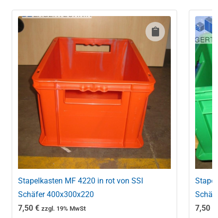
Stapelkasten MF 4220 in rot von SSI
Stapel
Schäfer 400x300x220
Schäf
7,50
€
7,50
€
zzgl. 19% MwSt