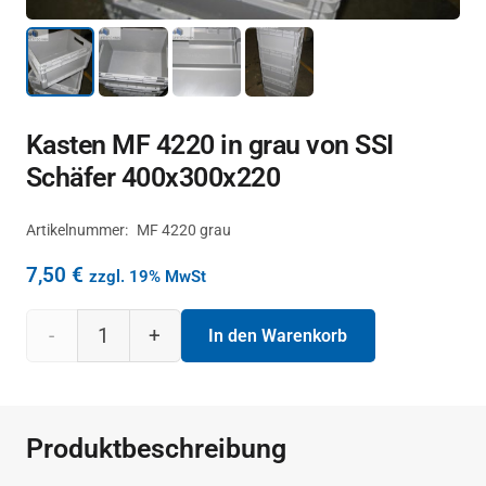
Kasten MF 4220 in grau von SSI
Schäfer 400x300x220
Artikelnummer:
MF 4220 grau
7,50
€
zzgl. 19% MwSt
Kasten
In den Warenkorb
MF
4220
Produktbeschreibung