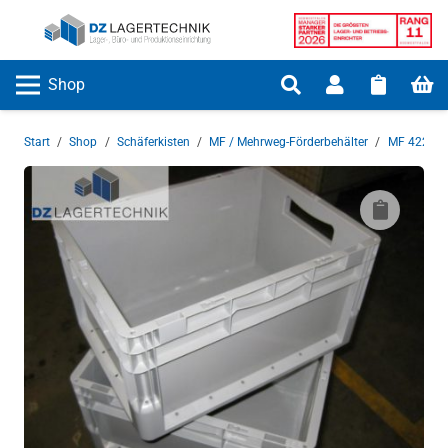
Shop
Start
/
Shop
/
Schäferkisten
/
MF / Mehrweg-Förderbehälter
/
MF 4220
/