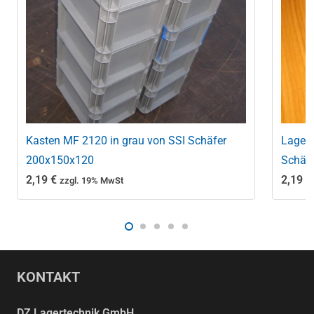
Kasten MF 2120 in grau von SSI Schäfer
Lagerk
200x150x120
Schäf
2,19
€
2,19
€
zzgl. 19% MwSt
KONTAKT
DZ Lagertechnik GmbH