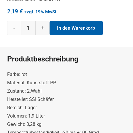
2,19
€
zzgl. 19% MwSt
Stapelkasten
In den Warenkorb
MF
2120
Produktbeschreibung
in rot
Farbe: rot
von
Material: Kunststoff PP
Zustand: 2.Wahl
SSI
Hersteller: SSI Schäfer
Bereich: Lager
Schäfer
Volumen: 1,9 Liter
Gewicht: 0,28 kg
200x150x120
Temperaturbeständigkeit: -20 bis +100 Grad