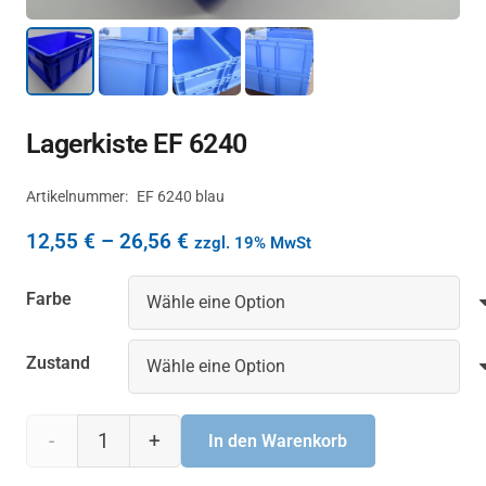
Lagerkiste EF 6240
Artikelnummer:
EF 6240 blau
Preisspanne:
12,55
€
–
26,56
€
zzgl. 19% MwSt
12,55 €
Farbe
bis
26,56 €
Zustand
Lagerkiste
In den Warenkorb