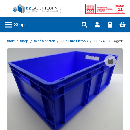
Shop
Start
/
Shop
/
Schäferkisten
/
EF / Euro-Fixmaß
/
EF 6240
/
Lagerkiste