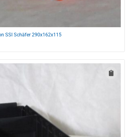
von SSI Schäfer 290x162x115