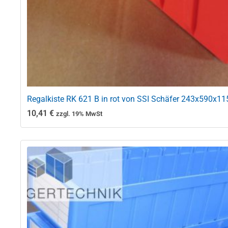
Regalkiste RK 621 B in rot von SSI Schäfer 243x590x11
10,41
€
zzgl. 19% MwSt