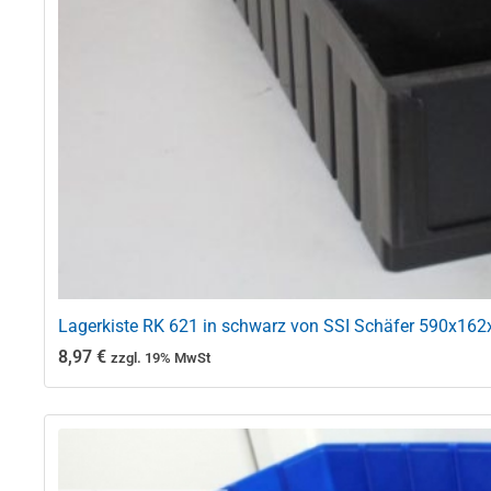
Lagerkiste RK 621 in schwarz von SSI Schäfer 590x16
8,97
€
zzgl. 19% MwSt