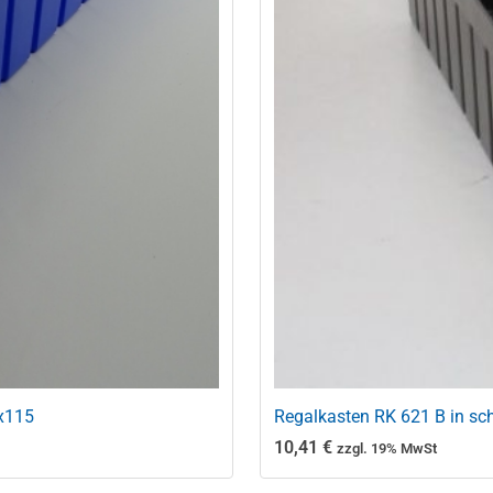
3x115
Regalkasten RK 621 B in s
10,41
€
zzgl. 19% MwSt