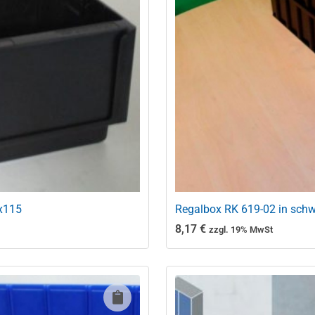
2x115
Regalbox RK 619-02 in sch
8,17
€
zzgl. 19% MwSt