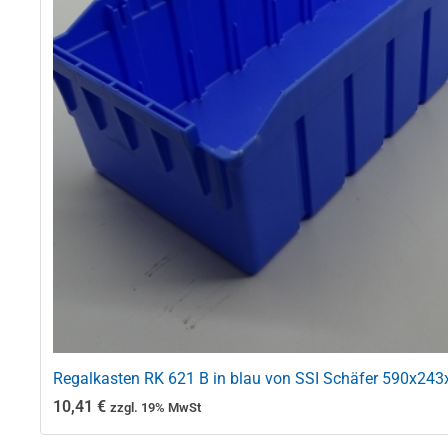
Regalkasten RK 621 B in blau von SSI Schäfer 590x24
10,41
€
zzgl. 19% MwSt