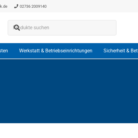
k.de
02736 2009140
Es befinden sich keine Produkte i
sten
Werkstatt & Betriebseinrichtungen
Sicherheit & Be