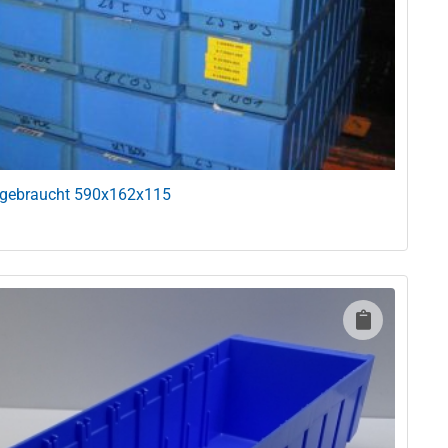
u gebraucht 590x162x115