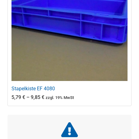
Stapelkiste EF 4080
Preisspanne:
5,79
€
–
9,85
€
zzgl. 19% MwSt
5,79 €
bis
9,85 €