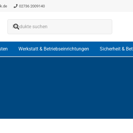
k.de
02736 2009140
Es befinden sich keine Produkte i
sten
Werkstatt & Betriebseinrichtungen
Sicherheit & Be