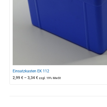
Einsatzkasten EK 112
Preisspanne:
2,99
€
–
3,34
€
zzgl. 19% MwSt
2,99 €
bis
3,34 €