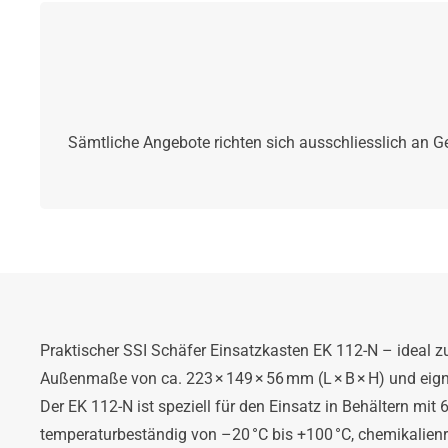
Sämtliche Angebote richten sich ausschliesslich an G
Praktischer SSI Schäfer Einsatzkasten EK 112-N – ideal zu
Außenmaße von ca. 223 × 149 × 56 mm (L × B × H) und eig
Der EK 112-N ist speziell für den Einsatz in Behältern mi
temperaturbeständig von –20 °C bis +100 °C, chemikalienres