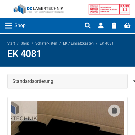
Shop
Start
/
Shop
/
Schäferkisten
/
EK / Einsatzkasten
/
EK 4081
EK 4081