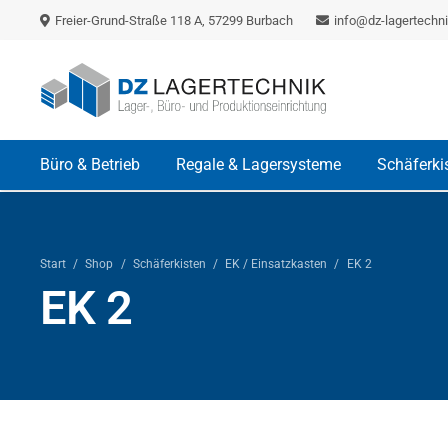
Freier-Grund-Straße 118 A, 57299 Burbach
info@dz-lagertechni
Büro & Betrieb
Regale & Lagersysteme
Schäferki
Start
/
Shop
/
Schäferkisten
/
EK / Einsatzkasten
/
EK 2
EK 2