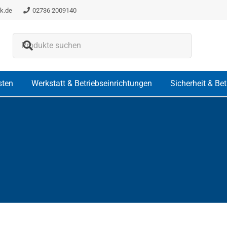
k.de
02736 2009140
Es befinden sich keine Produkte i
sten
Werkstatt & Betriebseinrichtungen
Sicherheit & Be